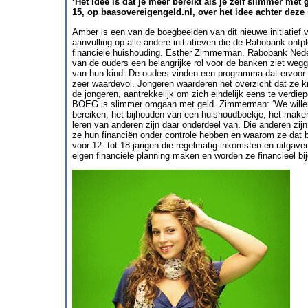
‘Het idee is dat je meer bereikt als je zelf slimmer me
15, op baasovereigengeld.nl, over het idee achter deze 
Amber is een van de boegbeelden van dit nieuwe initiatief 
aanvulling op alle andere initiatieven die de Rabobank ontpl
financiële huishouding. Esther Zimmerman, Rabobank Neder
van de ouders een belangrijke rol voor de banken ziet wegg
van hun kind. De ouders vinden een programma dat ervoor 
zeer waardevol. Jongeren waarderen het overzicht dat ze kr
de jongeren, aantrekkelijk om zich eindelijk eens te verdie
BOEG is slimmer omgaan met geld. Zimmerman: ‘We willen
bereiken; het bijhouden van een huishoudboekje, het make
leren van anderen zijn daar onderdeel van. Die anderen zij
ze hun financiën onder controle hebben en waarom ze dat b
voor 12- tot 18-jarigen die regelmatig inkomsten en uitgav
eigen financiële planning maken en worden ze financieel bi