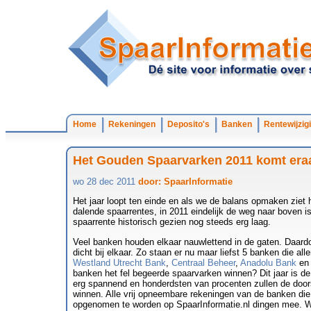
Home
Rekeningen
Deposito's
Banken
Rentewijzig
Het Gouden Spaarvarken 2011 komt era
wo 28 dec 2011
door: SpaarInformatie
Het jaar loopt ten einde en als we de balans opmaken ziet h
dalende spaarrentes, in 2011 eindelijk de weg naar boven 
spaarrente historisch gezien nog steeds erg laag.
Veel banken houden elkaar nauwlettend in de gaten. Daardo
dicht bij elkaar. Zo staan er nu maar liefst 5 banken die al
Westland Utrecht Bank
,
Centraal Beheer
,
Anadolu Bank
e
banken het fel begeerde spaarvarken winnen? Dit jaar is d
erg spannend en honderdsten van procenten zullen de doors
winnen. Alle vrij opneembare rekeningen van de banken di
opgenomen te worden op SpaarInformatie.nl dingen mee. We