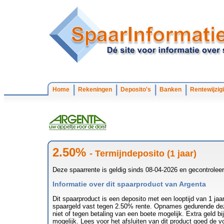
Home
Rekeningen
Deposito's
Banken
Rentewijzig
2.50%
- Termijndeposito (1 jaar)
Deze spaarrente is geldig sinds 08-04-2026 en gecontrolee
Informatie over dit spaarproduct van Argenta
Dit spaarproduct is een deposito met een looptijd van 1 ja
spaargeld vast tegen 2.50% rente. Opnames gedurende dez
niet of tegen betaling van een boete mogelijk. Extra geld bi
mogelijk. Lees voor het afsluiten van dit product goed de v