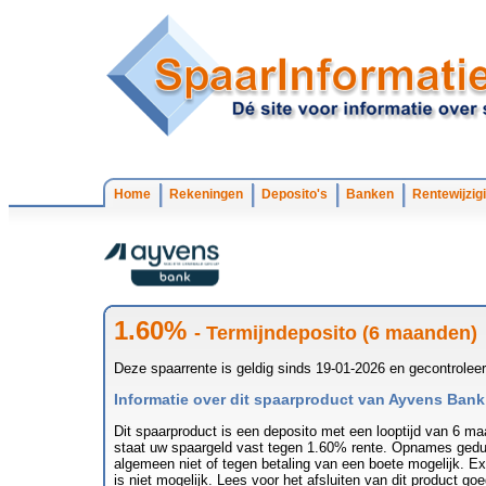
Home
Rekeningen
Deposito's
Banken
Rentewijzig
1.60%
- Termijndeposito (6 maanden)
Deze spaarrente is geldig sinds 19-01-2026 en gecontrolee
Informatie over dit spaarproduct van Ayvens Bank
Dit spaarproduct is een deposito met een looptijd van 6 
staat uw spaargeld vast tegen 1.60% rente. Opnames gedur
algemeen niet of tegen betaling van een boete mogelijk. Ext
is niet mogelijk. Lees voor het afsluiten van dit product g