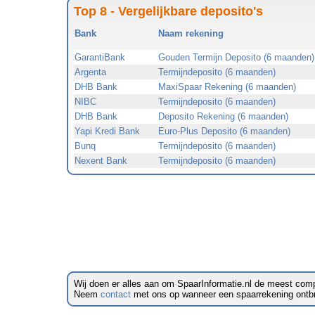
Top 8 - Vergelijkbare deposito's
Bank
Naam rekening
GarantiBank
Gouden Termijn Deposito (6 maanden)
Argenta
Termijndeposito (6 maanden)
DHB Bank
MaxiSpaar Rekening (6 maanden)
NIBC
Termijndeposito (6 maanden)
DHB Bank
Deposito Rekening (6 maanden)
Yapi Kredi Bank
Euro-Plus Deposito (6 maanden)
Bunq
Termijndeposito (6 maanden)
Nexent Bank
Termijndeposito (6 maanden)
Wij doen er alles aan om SpaarInformatie.nl de meest comp
Neem
contact
met ons op wanneer een spaarrekening ontbreek