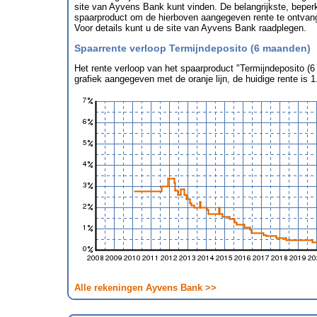
site van Ayvens Bank kunt vinden. De belangrijkste, beperk
spaarproduct om de hierboven aangegeven rente te ontvang
Voor details kunt u de site van Ayvens Bank raadplegen.
Spaarrente verloop Termijndeposito (6 maanden)
Het rente verloop van het spaarproduct "Termijndeposito (
grafiek aangegeven met de oranje lijn, de huidige rente is 
Alle rekeningen Ayvens Bank >>