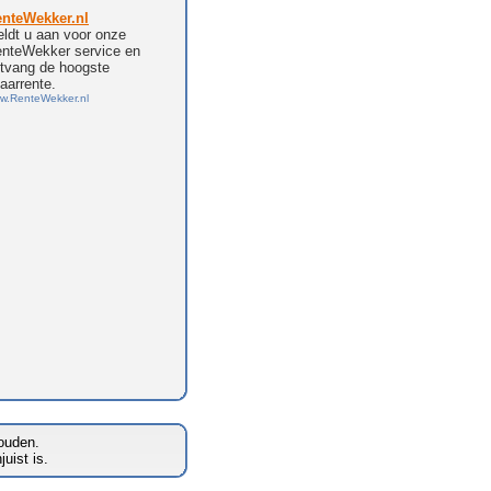
houden.
uist is.