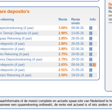
are deposito's
rekening
Rente
Rente
Info
sinds
epositorekening (4 jaar)
3.00%
08-06-26
 Termijn Deposito (4 jaar)
2.90%
13-05-26
aar Rekening (4 jaar)
2.85%
28-05-26
ndeposito (4 jaar)
2.80%
26-03-26
ndeposito (4 jaar)
2.80%
02-06-26
to Rekening (4 jaar)
2.75%
28-05-26
xtra Depositorekening (4 jaar)
2.75%
28-05-26
ndeposito (4 jaar)
2.65%
08-04-26
ndeposito (4 jaar)
2.51%
21-05-26
ast Rekening (4 jaar)
2.50%
19-03-26
paarInformatie.nl de meest complete en actuele spaar-site van Nederland te 
nneer een spaarrekening ontbreekt, de rente niet actueel is of iets anders onj