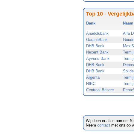
Top 10 - Vergelijkb
Bank
Naam 
Anadolubank
Alfa D
GarantiBank
Gouden
DHB Bank
MaxiSp
Nexent Bank
Termij
Ayvens Bank
Termij
DHB Bank
Deposi
DHB Bank
Solide
Argenta
Termij
NIBC
Termij
Centraal Beheer
RenteV
Wij doen er alles aan om S
Neem
contact
met ons op wa