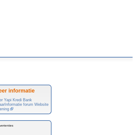
er informatie
r Yapi Kredi Bank
arInformatie forum
Website
kening