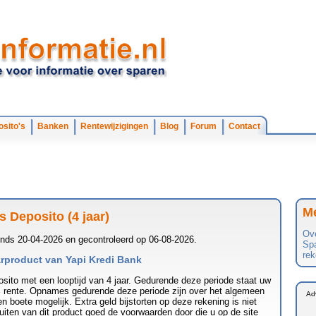
sito's
Banken
Rentewijzigingen
Blog
Forum
Contact
Me
s Deposito (4 jaar)
Ove
inds 20-04-2026 en gecontroleerd op 06-08-2026.
Spa
re
arproduct van Yapi Kredi Bank
osito met een looptijd van 4 jaar. Gedurende deze periode staat uw
 rente. Opnames gedurende deze periode zijn over het algemeen
en boete mogelijk. Extra geld bijstorten op deze rekening is niet
luiten van dit product goed de voorwaarden door die u op de site