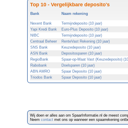
Top 10 - Vergelijkbare deposito's
Bank
Naam rekening
Nexent Bank
Termijndeposito (10 jaar)
Yapi Kredi Bank
Euro-Plus Deposito (10 jaar)
NIBC
Termijndeposito (10 jaar)
Centraal Beheer
RenteVast Rekening (10 jaar)
SNS Bank
Keuzedeposito (10 jaar)
ASN Bank
Depositosparen (10 jaar)
RegioBank
Spaar-op-Maat Vast (Keuzedeposito) (10
Rabobank
Doelsparen (10 jaar)
ABN AMRO
Spaar Deposito (10 jaar)
Triodos Bank
Spaar Deposito (10 jaar)
Wij doen er alles aan om SpaarInformatie.nl de meest comp
Neem
contact
met ons op wanneer een spaarrekening ontbreek