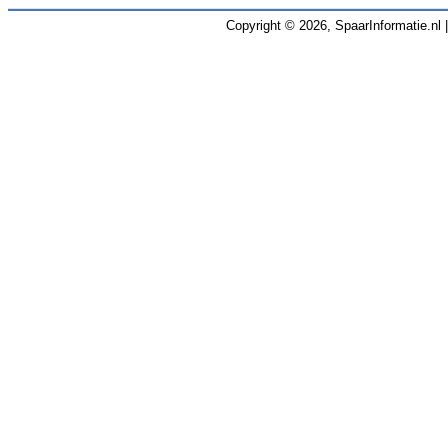
Copyright © 2026, SpaarInformatie.nl 