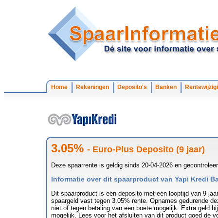
Home
Rekeningen
Deposito's
Banken
Rentewijzig
3.05%
- Euro-Plus Deposito (9 jaar)
Deze spaarrente is geldig sinds 20-04-2026 en gecontrolee
Informatie over dit spaarproduct van Yapi Kredi B
Dit spaarproduct is een deposito met een looptijd van 9 ja
spaargeld vast tegen 3.05% rente. Opnames gedurende dez
niet of tegen betaling van een boete mogelijk. Extra geld bi
mogelijk. Lees voor het afsluiten van dit product goed de v