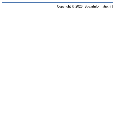
Copyright © 2026, SpaarInformatie.nl 