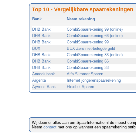
Top 10 - Vergelijkbare spaarrekeningen
Bank
Naam rekening
DHB Bank
CombiSpaarrekening 99 (online)
DHB Bank
CombiSpaarrekening 66 (online)
DHB Bank
CombiSpaarrekening 99
BUX
BUX Zero niet-belegde geld
DHB Bank
CombiSpaarrekening 33 (online)
DHB Bank
CombiSpaarrekening 66
DHB Bank
CombiSpaarrekening 33
Anadolubank
Alfa Slimmer Sparen
Argenta
Internet jongerenspaarrekening
Ayvens Bank
Flexibel Sparen
Wij doen er alles aan om SpaarInformatie.nl de meest comp
Neem
contact
met ons op wanneer een spaarrekening ontbreek