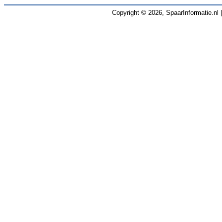
Copyright © 2026, SpaarInformatie.nl 