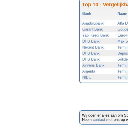
Top 10 - Vergelijkb
Bank
Naam 
Anadolubank
Alfa D
GarantiBank
Gouden
Yapi Kredi Bank
Euro-P
DHB Bank
MaxiSp
Nexent Bank
Termij
DHB Bank
Deposi
DHB Bank
Solide
Ayvens Bank
Termij
Argenta
Termij
NIBC
Termij
Wij doen er alles aan om S
Neem
contact
met ons op wa