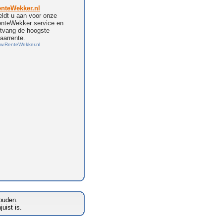
houden.
uist is.