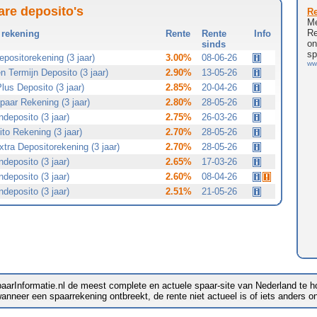
are deposito's
rekening
Rente
Rente
Info
sinds
epositorekening (3 jaar)
3.00%
08-06-26
 Termijn Deposito (3 jaar)
2.90%
13-05-26
lus Deposito (3 jaar)
2.85%
20-04-26
aar Rekening (3 jaar)
2.80%
28-05-26
ndeposito (3 jaar)
2.75%
26-03-26
to Rekening (3 jaar)
2.70%
28-05-26
xtra Depositorekening (3 jaar)
2.70%
28-05-26
ndeposito (3 jaar)
2.65%
17-03-26
ndeposito (3 jaar)
2.60%
08-04-26
ndeposito (3 jaar)
2.51%
21-05-26
paarInformatie.nl de meest complete en actuele spaar-site van Nederland te 
nneer een spaarrekening ontbreekt, de rente niet actueel is of iets anders onj