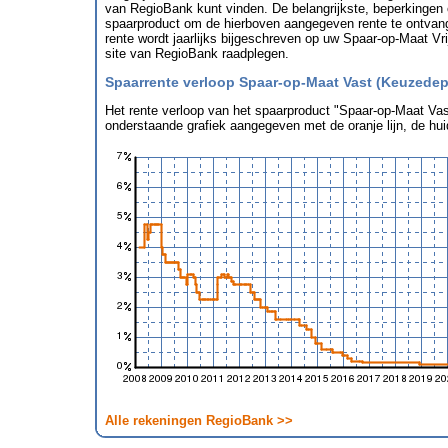
van RegioBank kunt vinden. De belangrijkste, beperkingen 
spaarproduct om de hierboven aangegeven rente te ontvang
rente wordt jaarlijks bijgeschreven op uw Spaar-op-Maat Vri
site van RegioBank raadplegen.
Spaarrente verloop Spaar-op-Maat Vast (Keuzedepo
Het rente verloop van het spaarproduct "Spaar-op-Maat Vast
onderstaande grafiek aangegeven met de oranje lijn, de hui
Alle rekeningen RegioBank >>